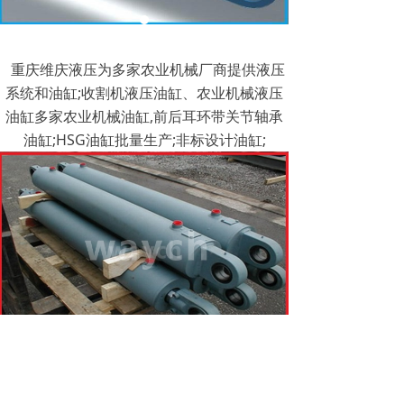
重庆维庆液压为多家农业机械厂商提供液压
系统和油缸;收割机液压油缸、农业机械液压
油缸多家农业机械油缸,前后耳环带关节轴承
油缸;HSG油缸批量生产;非标设计油缸;
낀
넒
끅
끇
首页
产品
一键拨号
联系
前一个：
试验测试车间
ꄴ