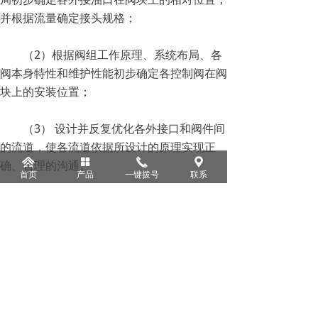
并根据流量确定接头规格；
（2）根据阀组工作原理、系统布局、各
阀本身特性和维护性能初步确定各控制阀在阀
块上的安装位置；
（3） 设计并反复优化各外接口和阀件间
的流道，使各流道依据所设计的原理实现正
낀
넒
끅
끇
确、合理的沟通。
首页
产品
一键拨号
联系
4 液压阀块的设计要点
4.1 阀块的油口
4.1.1设计阀块时应考虑系统管路走向，
同时应考虑扳手操作空间；对于位置相近且易
接错的油口，应尽量设计或选用不同通径的管