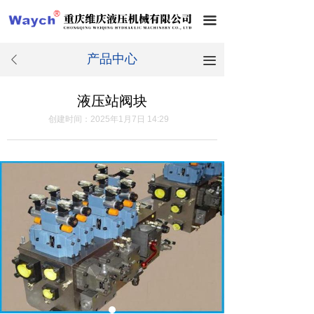
끀
产品中心
끀
ꄴ
液压站阀块
创建时间：
2025年1月7日
14:29