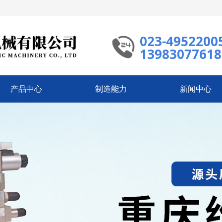
023-4952200
13983077618
产品中心
制造能力
新闻中心