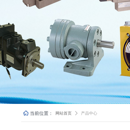
ꀇ
当前位置：
网站首页
ꄲ
产品中心