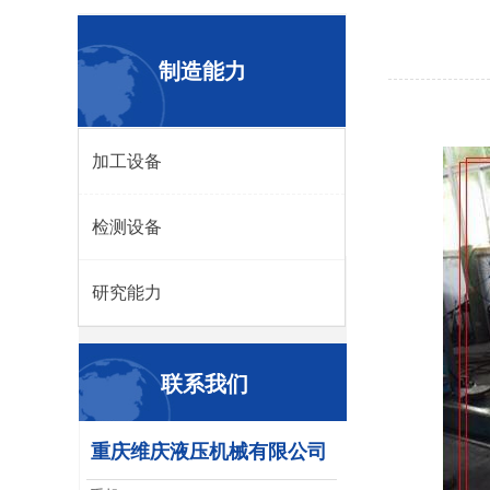
制造能力
企业文化
加工设备
公司荣誉
检测设备
研究能力
联系我们
重庆维庆液压机械有限公司