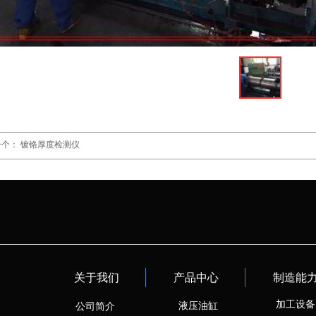
一个：
镀铬厚度检测仪
关于我们
产品中心
制造能
加工设备
液压油缸
公司简介