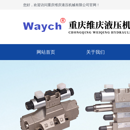
您好，欢迎访问重庆维庆液压机械有限公司官网！
网站首页
关于我们