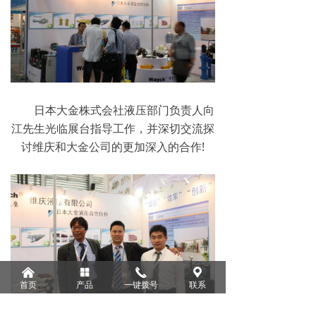
日本大金株式会社液压部门负责人向
江先生光临展台指导工作，并深切交流探
讨维庆和大金公司的更加深入的合作!
낀
넒
끅
끇
首页
产品
一键拨号
联系