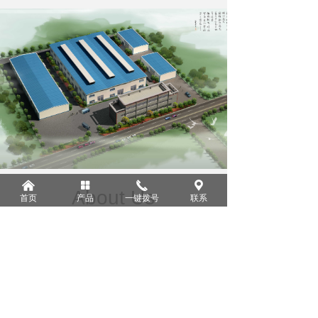
낀
넒
끅
끇
About Us
首页
产品
一键拨号
联系
——
公司简介
——
重庆维庆液压机械有限公司创建于2006
年，位于重庆市永川区凤凰湖工业园，占地20
亩，是一家专业生产液压油缸和液压系统的高新
技术企业，并已取得了五十多项国家发明专利和
实用新型专利，公司拥有精通液压的专业人才和